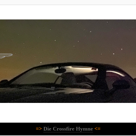
=>
Die Crossfire Hymne
<=