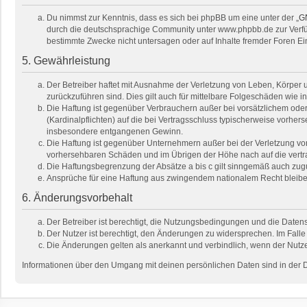
Du nimmst zur Kenntnis, dass es sich bei phpBB um eine unter der „
GN
durch die deutschsprachige Community unter www.phpbb.de zur Verfügu
bestimmte Zwecke nicht untersagen oder auf Inhalte fremder Foren E
5. Gewährleistung
Der Betreiber haftet mit Ausnahme der Verletzung von Leben, Körper un
zurückzuführen sind. Dies gilt auch für mittelbare Folgeschäden wi
Die Haftung ist gegenüber Verbrauchern außer bei vorsätzlichem oder
(Kardinalpflichten) auf die bei Vertragsschluss typischerweise vorhe
insbesondere entgangenen Gewinn.
Die Haftung ist gegenüber Unternehmern außer bei der Verletzung von
vorhersehbaren Schäden und im Übrigen der Höhe nach auf die vertra
Die Haftungsbegrenzung der Absätze a bis c gilt sinngemäß auch zugun
Ansprüche für eine Haftung aus zwingendem nationalem Recht bleibe
6. Änderungsvorbehalt
Der Betreiber ist berechtigt, die Nutzungsbedingungen und die Datens
Der Nutzer ist berechtigt, den Änderungen zu widersprechen. Im Falle
Die Änderungen gelten als anerkannt und verbindlich, wenn der Nutz
Informationen über den Umgang mit deinen persönlichen Daten sind in der 