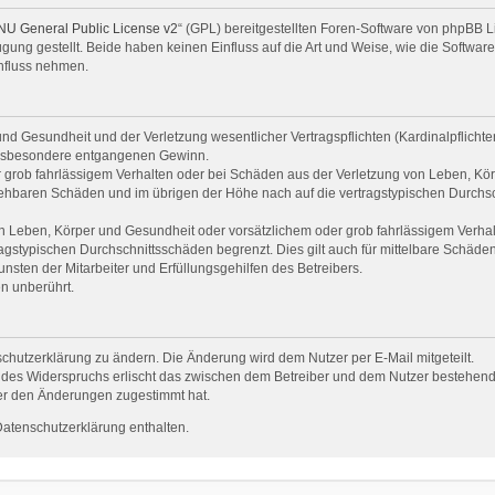
U General Public License v2
“ (GPL) bereitgestellten Foren-Software von phpBB
ng gestellt. Beide haben keinen Einfluss auf die Art und Weise, wie die Softwar
influss nehmen.
d Gesundheit und der Verletzung wesentlicher Vertragspflichten (Kardinalpflichten)
e insbesondere entgangenen Gewinn.
 grob fahrlässigem Verhalten oder bei Schäden aus der Verletzung von Leben, Kör
rsehbaren Schäden und im übrigen der Höhe nach auf die vertragstypischen Durchsc
 Leben, Körper und Gesundheit oder vorsätzlichem oder grob fahrlässigem Verhalt
gstypischen Durchschnittsschäden begrenzt. Dies gilt auch für mittelbare Schäd
sten der Mitarbeiter und Erfüllungsgehilfen des Betreibers.
n unberührt.
chutzerklärung zu ändern. Die Änderung wird dem Nutzer per E-Mail mitgeteilt.
 des Widerspruchs erlischt das zwischen dem Betreiber und dem Nutzer bestehende 
er den Änderungen zugestimmt hat.
Datenschutzerklärung enthalten.