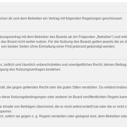
zwischen dir und dem Betreiber ein Vertrag mit folgenden Regelungen geschlossen:
Nutzungsvertrag mit dem Betreiber des Boards ab (im Folgenden „Betreiber“) und e
das Board nicht weiter nutzen. Für die Nutzung des Boards gelten jeweils die an d
von beiden Seiten ohne Einhaltung einer Frist jederzeit gekündigt werden.
ches, zeitlich und räumlich unbeschränktes und unentgeltliches Recht, deinen Beit
digung des Nutzungsvertrages bestehen.
nthält, die gegen geltendes Recht oder die guten Sitten verstoßen. Du erklärst ins
n diese Nutzungsbedingungen oder anderer im Board veröffentlichten Regeln kann
 Inhalte von Beiträgen übernimmt, die er nicht selbst erstellt hat oder die er nich
sperren.
rn, sofern sie gegen o. g. Regeln verstoßen oder geeignet sind, dem Betreiber od