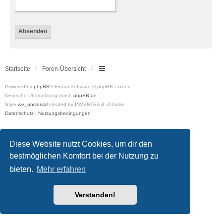
Startseite
Foren-Übersicht
Powered by
phpBB
® Forum Software © phpBB Limited
Deutsche Übersetzung durch
phpBB.de
Style
we_universal
created by INVENTEA & v12mike
Datenschutz
|
Nutzungsbedingungen
Diese Website nutzt Cookies, um dir den
bestmöglichen Komfort bei der Nutzung zu
bieten.
Mehr erfahren
Verstanden!