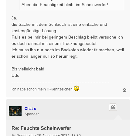
r
Aber, die Feuchtigkeit bleibt im Scheinwerfer!
a
g
Ja,
die Sache mit dem Schlauch ist eine einfache und
kostengünstige Lösung.
Falls es bei mir bei geringem Beschlag bleibt versuche ich
es doch einmal mit einem Trocknungsbeutel.
Ich muss ihn nur noch im Backofen wieder fit machen, weil
er schon länger nur so herumliegt.
Bis vielleicht bald
Udo
Ich habe schon mein H-Kennzeichen
N
a
c
h
Chat-o
o
b
Spender
e
n
Re: Feuchte Scheinwerfer
B
Donnerstag 28. November 2024, 18:30