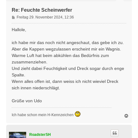
e
n
Re: Feuchte Scheinwerfer
B
Freitag 29. November 2024, 12:36
e
i
Hallole,
t
r
ich habe mir das noch nicht angeschaut, das gebe ich zu.
a
Aber die Kappen wegzulassen erscheint mir ein Wagnis.
g
Warme Luft hat beim abkühlen das Bedürfnis zum
zusammenziehen.
Und zieht dabei Feuchtigkeit und Dreck sogar durch enge
Spalte.
Wenn alles offen ist, dann weiss ich nicht wieviel Dreck
sich innen niederschlägt.
Grüße von Udo
Ich habe schon mein H-Kennzeichen
N
a
c
h
RoadsterSH
o