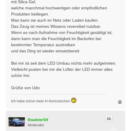
mit Silica Gel,
g
welche manchmal hochwertigen oder empfindlichen
Produkten beiliegen.
Man kann sie auch im Netz oder Laden kaufen.
Das Zeug ist meines Wissens reversibel nutzbar.
Wenn es nach Aufnahme von Feuchtigkeit gesättigt ist,
dann kann man die Feuchtigkeit im Backofen bei
bestimmter Temperatur austreiben
und das Ding ist wieder einsatzbereit.
Bei mir ist seit dem LED Umbau nichts mehr aufgetreten.
Vielleicht pusten bei mir die Lüfter der LED immer alles
schön frei.
Grüße von Udo
Ich habe schon mein H-Kennzeichen
N
a
c
h
RoadsterSH
o
b
Moderator
e