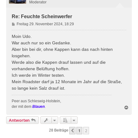
b
Moderator
e
n
Re: Feuchte Scheinwerfer
B
Freitag 29. November 2024, 18:29
e
i
Moin Udo.
t
War auch nur so ein Gedanke.
r
Aber bin bei dir, ohne Kappen kann das nach hinten
a
losgehen.
g
Werde also die Kappen drauf lassen und auf die
vorhandene Belüftung hoffen.
Ich werde im Winter testen.
Mein Roadster darf ja 12 Monate im Jahr auf die Straße,
so lange kein Salz drauf ist.
Peer aus Schleswig-Holstein,
der mit dem
Blauen
.
N
a
c
Antworten
h
o
1
2
Vorherige
28 Beiträge
b
e