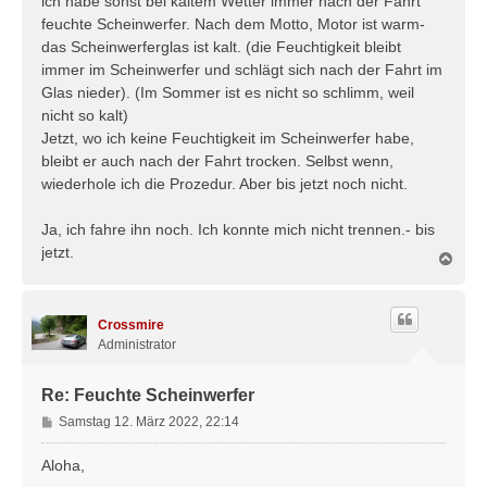
ich habe sonst bei kaltem Wetter immer nach der Fahrt
r
feuchte Scheinwerfer. Nach dem Motto, Motor ist warm-
a
das Scheinwerferglas ist kalt. (die Feuchtigkeit bleibt
g
immer im Scheinwerfer und schlägt sich nach der Fahrt im
Glas nieder). (Im Sommer ist es nicht so schlimm, weil
nicht so kalt)
Jetzt, wo ich keine Feuchtigkeit im Scheinwerfer habe,
bleibt er auch nach der Fahrt trocken. Selbst wenn,
wiederhole ich die Prozedur. Aber bis jetzt noch nicht.
Ja, ich fahre ihn noch. Ich konnte mich nicht trennen.- bis
jetzt.
N
a
c
h
Crossmire
o
b
Administrator
e
n
Re: Feuchte Scheinwerfer
B
Samstag 12. März 2022, 22:14
e
i
Aloha,
t