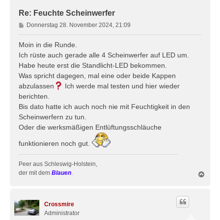
n
Re: Feuchte Scheinwerfer
B
Donnerstag 28. November 2024, 21:09
e
i
Moin in die Runde.
t
Ich rüste auch gerade alle 4 Scheinwerfer auf LED um.
r
Habe heute erst die Standlicht-LED bekommen.
a
Was spricht dagegen, mal eine oder beide Kappen
g
abzulassen
Ich werde mal testen und hier wieder
berichten.
Bis dato hatte ich auch noch nie mit Feuchtigkeit in den
Scheinwerfern zu tun.
Oder die werksmäßigen Entlüftungsschläuche
funktionieren noch gut.
Peer aus Schleswig-Holstein,
der mit dem
Blauen
.
N
a
c
h
Crossmire
o
b
Administrator