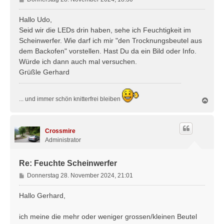
e
i
Hallo Udo,
t
Seid wir die LEDs drin haben, sehe ich Feuchtigkeit im
r
Scheinwerfer. Wie darf ich mir "den Trocknungsbeutel aus
a
dem Backofen" vorstellen. Hast Du da ein Bild oder Info.
g
Würde ich dann auch mal versuchen.
Grüßle Gerhard
... und immer schön knitterfrei bleiben
N
a
c
h
Crossmire
o
b
Administrator
e
n
Re: Feuchte Scheinwerfer
B
Donnerstag 28. November 2024, 21:01
e
i
Hallo Gerhard,
t
r
ich meine die mehr oder weniger grossen/kleinen Beutel
a