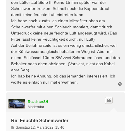
den Lüfter auf Stufe II. Keine 15 min später war der
Scheinwerfer trocken. Schnell noch die Kappen drauf,
damit keine feuchte Luft eintreten kann.
Ich habe noch zusätzlich einen Microfilter oben am
Scheinwerfer mit einen Schlauch montiert, damit durch
Unterdruck keine neue feuchte Luft angesaugt wird. (Das
Filter lässt keine Feuchtigkeit durch, nur Luft)
Auf der Beifahrerseite ist es ein wenig umständlicher, weil
der Kühlwasserausgleichsbehälter im Weg ist. Aber mit
einem Schlüssel 10mm SW zwei Schrauben lösen und den
Behälter nach oben abziehen. (Vorsicht, nicht das Kabel
anreißen)
Ich hab keine Ahnung, ob das jemanden interessiert. Ich
wollte es einfach nur mal erwähnen.
N
a
c
h
RoadsterSH
o
b
Moderator
e
n
Re: Feuchte Scheinwerfer
B
Samstag 12. März 2022, 15:46