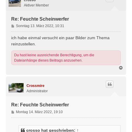
o
b
Aktiver Member
e
n
Re: Feuchte Scheinwerfer
B
Sonntag 13. März 2022, 10:31
e
i
ich habe einmal versucht ein paar Bilder zum Thema
t
reinzustellen.
r
a
Du hast keine ausreichende Berechtigung, um die
g
Dateianhänge dieses Beitrags anzusehen.
N
a
c
h
Crossmire
o
b
Administrator
e
n
Re: Feuchte Scheinwerfer
B
Montag 14. März 2022, 19:10
e
i
t
crosso
hat geschrieben:
↑