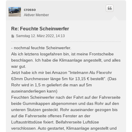
crosso
Aktiver Member
Re: Feuchte Scheinwerfer
B
Samstag 12. März 2022, 14:13
e
i
- nochmal feuchte Scheinwerfer.
t
Als ich letztens losgefahren bin, ist meine Frontscheibe
r
beschlagen. Ich habe die Klimaanlage angestellt, und alles
a
war gut.
g
Jetzt habe ich mir bei Amazon "Intelmann Alu Flexrohr
63mm Durchmesser länge 5m für 13,15 € bestellt". (Das
Rohr wird in 1,5 m geliefert die man auf 5m
auseinanderliegen kann)
Feuchten Scheinwerfer nach der Fahrt auf der Fahrerseite
beide Gummikappen abgenommen und das Rohr auf den
unteren Stutzen gesteckt. Rohr auseinander gezogen bis
auf die Fahrerseite offenes Fenster an der
Luftaustrittsdüse fixiert. Beifahrerseite Luftdüse
verschlossen. Auto gestartet, Klimaanlage angestellt und