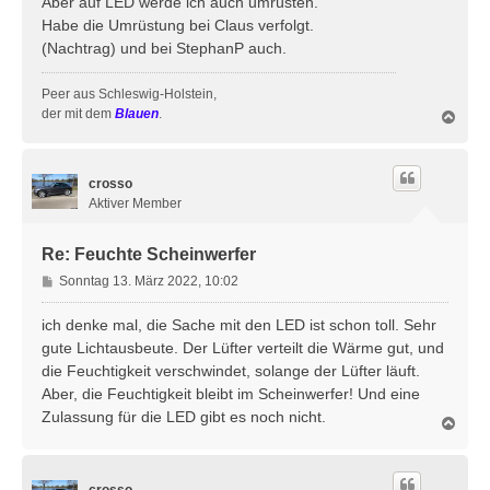
Aber auf LED werde ich auch umrüsten.
g
Habe die Umrüstung bei Claus verfolgt.
(Nachtrag) und bei StephanP auch.
Peer aus Schleswig-Holstein,
der mit dem
Blauen
.
N
a
c
h
crosso
o
b
Aktiver Member
e
n
Re: Feuchte Scheinwerfer
B
Sonntag 13. März 2022, 10:02
e
i
ich denke mal, die Sache mit den LED ist schon toll. Sehr
t
gute Lichtausbeute. Der Lüfter verteilt die Wärme gut, und
r
die Feuchtigkeit verschwindet, solange der Lüfter läuft.
a
Aber, die Feuchtigkeit bleibt im Scheinwerfer! Und eine
g
Zulassung für die LED gibt es noch nicht.
N
a
c
h
crosso