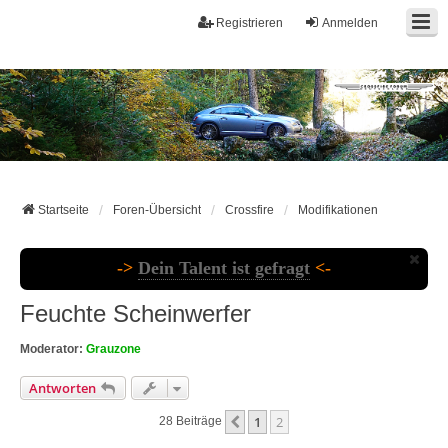
Registrieren
Anmelden
Startseite
Foren-Übersicht
Crossfire
Modifikationen
->
Dein Talent ist gefragt
<-
Feuchte Scheinwerfer
Moderator:
Grauzone
Antworten
1
2
Vorherige
28 Beiträge