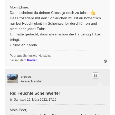
e
i
Moin Elmer.
t
Dann scheinst du deinen Crossi ja noch zu fahren
r
Das Prozedere mit den Schläuchen musst du hoffentlich
a
nur bei Feuchtigkeit im Scheinwerfer durchführen und
g
nicht nach jeder Fahrt.
Ich hätte gedacht, dass allein schon die H7 genug Hitze
bringt.
Grüße an Karola.
Peer aus Schleswig-Holstein,
der mit dem
Blauen
.
N
a
c
h
crosso
o
b
Aktiver Member
e
n
Re: Feuchte Scheinwerfer
B
Samstag 12. März 2022, 17:15
e
i
Moin Peer,
t