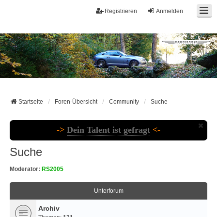
Registrieren
Anmelden
Startseite
Foren-Übersicht
Community
Suche
->
Dein Talent ist gefragt
<-
Suche
Moderator:
RS2005
Unterforum
Archiv