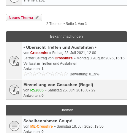
Themen:
131
Neues Thema
2 Themen • Seite
1
Von
1
Bekanntmachungen
• Übersicht Treffen und Ausfahrten •
von
Crossmire
» Freitag 23. Juli 2021, 12:00
Letzter Beitrag von
Crossmire
»
Montag 3. August 2026, 16:16
Verfasst in
Treffen und Ausfahrten
Antworten:
1
Bewertung: 0.19%
Einstellung von Gesuchen (Regel)
von
RS2005
» Samstag 25. Juni 2016, 07:29
Antworten:
0
Themen
Scheibenrahmen Coupé
von
ME-Crossfire
» Samstag 18. Juli 2026, 19:50
Antworten:
0