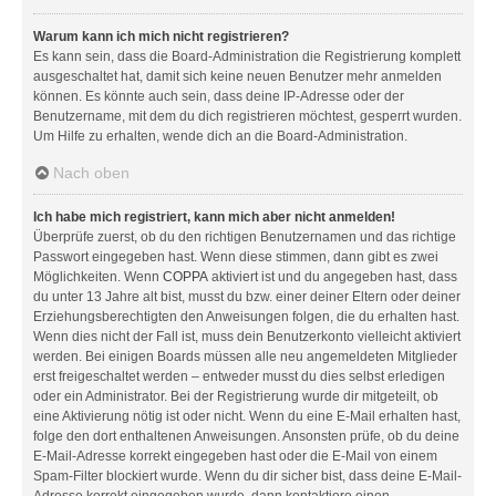
Warum kann ich mich nicht registrieren?
Es kann sein, dass die Board-Administration die Registrierung komplett
ausgeschaltet hat, damit sich keine neuen Benutzer mehr anmelden
können. Es könnte auch sein, dass deine IP-Adresse oder der
Benutzername, mit dem du dich registrieren möchtest, gesperrt wurden.
Um Hilfe zu erhalten, wende dich an die Board-Administration.
Nach oben
Ich habe mich registriert, kann mich aber nicht anmelden!
Überprüfe zuerst, ob du den richtigen Benutzernamen und das richtige
Passwort eingegeben hast. Wenn diese stimmen, dann gibt es zwei
Möglichkeiten. Wenn
COPPA
aktiviert ist und du angegeben hast, dass
du unter 13 Jahre alt bist, musst du bzw. einer deiner Eltern oder deiner
Erziehungsberechtigten den Anweisungen folgen, die du erhalten hast.
Wenn dies nicht der Fall ist, muss dein Benutzerkonto vielleicht aktiviert
werden. Bei einigen Boards müssen alle neu angemeldeten Mitglieder
erst freigeschaltet werden – entweder musst du dies selbst erledigen
oder ein Administrator. Bei der Registrierung wurde dir mitgeteilt, ob
eine Aktivierung nötig ist oder nicht. Wenn du eine E-Mail erhalten hast,
folge den dort enthaltenen Anweisungen. Ansonsten prüfe, ob du deine
E-Mail-Adresse korrekt eingegeben hast oder die E-Mail von einem
Spam-Filter blockiert wurde. Wenn du dir sicher bist, dass deine E-Mail-
Adresse korrekt eingegeben wurde, dann kontaktiere einen