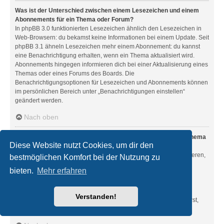
Was ist der Unterschied zwischen einem Lesezeichen und einem
Abonnements für ein Thema oder Forum?
In phpBB 3.0 funktionierten Lesezeichen ähnlich den Lesezeichen in
Web-Browsern: du bekamst keine Informationen bei einem Update. Seit
phpBB 3.1 ähneln Lesezeichen mehr einem Abonnement: du kannst
eine Benachrichtigung erhalten, wenn ein Thema aktualisiert wird.
Abonnements hingegen informieren dich bei einer Aktualisierung eines
Themas oder eines Forums des Boards. Die
Benachrichtigungsoptionen für Lesezeichen und Abonnements können
im persönlichen Bereich unter „Benachrichtigungen einstellen“
geändert werden.
Nach oben
Wie kann ich ein Lesezeichen auf ein Thema setzen oder ein Thema
Diese Website nutzt Cookies, um dir den
abonnieren?
Du kannst ein Lesezeichen auf ein Thema setzen oder es abonnieren,
bestmöglichen Komfort bei der Nutzung zu
in dem du die entsprechende Option in den „Themen-Optionen“
bieten.
Mehr erfahren
auswählst, die sich normalerweise ober- und unterhalb des
Diskussionsverlaufs des Themas befinden.
Wenn du bei der Antwort auf ein Thema die Option „Mich
Verstanden!
benachrichtigen, sobald eine Antwort geschrieben wurde“ aktivierst,
wird das Thema ebenfalls für dich abonniert.