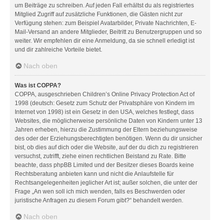
um Beiträge zu schreiben. Auf jeden Fall erhältst du als registriertes
Mitglied Zugriff auf zusätzliche Funktionen, die Gästen nicht zur
Verfügung stehen: zum Beispiel Avatarbilder, Private Nachrichten, E-
Mail-Versand an andere Mitglieder, Beitritt zu Benutzergruppen und so
weiter. Wir empfehlen dir eine Anmeldung, da sie schnell erledigt ist
und dir zahlreiche Vorteile bietet.
Nach oben
Was ist COPPA?
COPPA, ausgeschrieben Children’s Online Privacy Protection Act of
1998 (deutsch: Gesetz zum Schutz der Privatsphäre von Kindern im
Internet von 1998) ist ein Gesetz in den USA, welches festlegt, dass
Websites, die möglicherweise persönliche Daten von Kindern unter 13
Jahren erheben, hierzu die Zustimmung der Eltern beziehungsweise
des oder der Erziehungsberechtigten benötigen. Wenn du dir unsicher
bist, ob dies auf dich oder die Website, auf der du dich zu registrieren
versuchst, zutrifft, ziehe einen rechtlichen Beistand zu Rate. Bitte
beachte, dass phpBB Limited und der Besitzer dieses Boards keine
Rechtsberatung anbieten kann und nicht die Anlaufstelle für
Rechtsangelegenheiten jeglicher Art ist; außer solchen, die unter der
Frage „An wen soll ich mich wenden, falls es Beschwerden oder
juristische Anfragen zu diesem Forum gibt?“ behandelt werden.
Nach oben