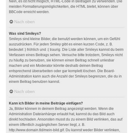
Nein, es ist nicht möglich, HTML-Code in Beiträgen zu verwenden. Die
meisten Formatierungsmöglichkeiten, die HTML bietet, können über
BBCode erreicht werden.
Nach oben
Was sind Smileys?
Smileys sind kleine Bilder, die benutzt werden können, um ein Gefühl
auszudrücken. Für jeden Smiley gibt es einen kurzen Code, z. B.
bedeutet :) fröhlich und :( traurig. Die Liste aller Smileys kannst du beim
Verfassen eines Beitrags sehen. Versuche bitte trotzdem, Smileys nicht
zu häufig zu benutzen, sie können einen Beitrag schnell unlesbar
machen und ein Moderator könnte deshalb deinen Beitrag
entsprechend überarbeiten oder gar komplett löschen. Die Board-
Administration kann auch die Anzahl der Smileys begrenzen, die du in
einem Beitrag benutzen kannst.
Nach oben
Kann ich Bilder in meine Beiträge einfügen?
Ja, Bilder können in deinem Beitrag angezeigt werden. Wenn die
Administration Dateianhänge erlaubt hat, kannst du das Bild auch
direkt hochladen. Ansonsten musst du zu einem Bild verlinken, das auf
einem öffentlich zugänglichen Server liegt, z. B.
http://www.domain.tld/mein-bild.gif. Du kannst weder Bilder verlinken,